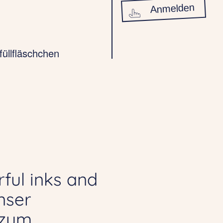
Anmelden
füllfläschchen
ful inks and
unser
 zum